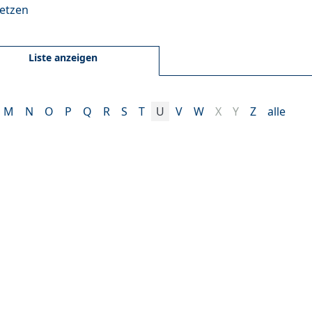
setzen
Liste anzeigen
M
N
O
P
Q
R
S
T
U
V
W
X
Y
Z
alle