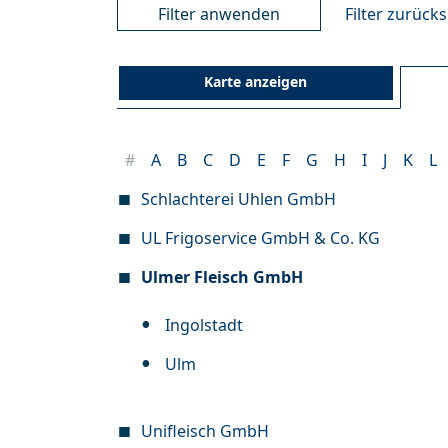
Filter zurück
Karte anzeigen
#
A
B
C
D
E
F
G
H
I
J
K
L
Schlachterei Uhlen GmbH
UL Frigoservice GmbH & Co. KG
Ulmer Fleisch GmbH
Ingolstadt
Ulm
Unifleisch GmbH