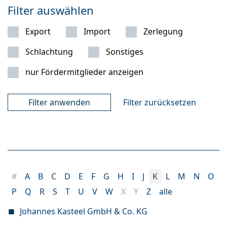
Filter auswählen
Export
Import
Zerlegung
Schlachtung
Sonstiges
nur Fördermitglieder anzeigen
Filter zurücksetzen
#
A
B
C
D
E
F
G
H
I
J
K
L
M
N
O
P
Q
R
S
T
U
V
W
X
Y
Z
alle
Johannes Kasteel GmbH & Co. KG