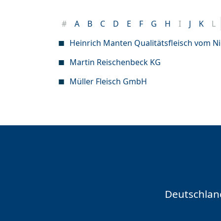
#
A
B
C
D
E
F
G
H
I
J
K
L
Heinrich Manten Qualitätsfleisch vom 
Martin Reischenbeck KG
Müller Fleisch GmbH
Deutschlan