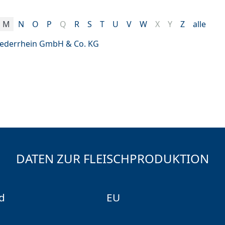
M
N
O
P
Q
R
S
T
U
V
W
X
Y
Z
alle
Niederrhein GmbH & Co. KG
DATEN ZUR FLEISCHPRODUKTION
d
EU