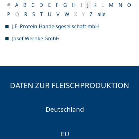
#
A
B
C
D
E
F
G
H
I
J
K
L
M
N
O
P
Q
R
S
T
U
V
W
X
Y
Z
alle
J.E. Protein-Handelsgesellschaft mbH
Josef Wernke GmbH
DATEN ZUR FLEISCHPRODUKTION
Deutschland
EU