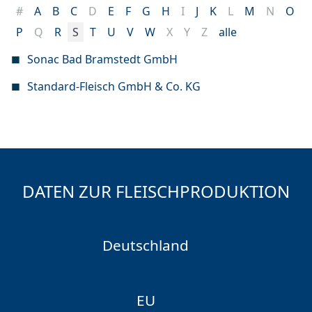
#
A
B
C
D
E
F
G
H
I
J
K
L
M
N
O
P
Q
R
S
T
U
V
W
X
Y
Z
alle
Sonac Bad Bramstedt GmbH
Standard-Fleisch GmbH & Co. KG
DATEN ZUR FLEISCHPRODUKTION
Deutschland
EU